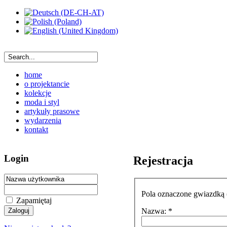
home
o projektancie
kolekcje
moda i styl
artykuły prasowe
wydarzenia
kontakt
Login
Rejestracja
Pola oznaczone gwiazdką 
Zapamiętaj
Nazwa: *