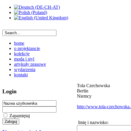
home
o projektancie
kolekcje
moda i styl
artykuły prasowe
wydarzenia
kontakt
Tola Czechowska
Berlin
Login
Niemcy
http://www.tola-czechowska
Zapamiętaj
Imię i nazwisko: